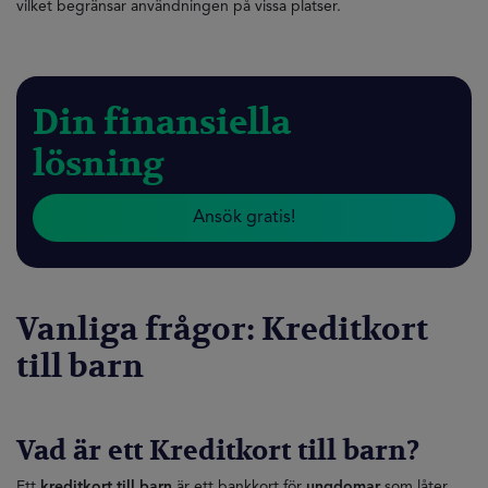
vilket begränsar användningen på vissa platser.
Din finansiella
lösning
Ansök gratis!
Vanliga frågor:
Kreditkort
till barn
Vad är ett
Kreditkort till barn
?
Ett
kreditkort till barn
är ett bankkort för
ungdomar
som låter