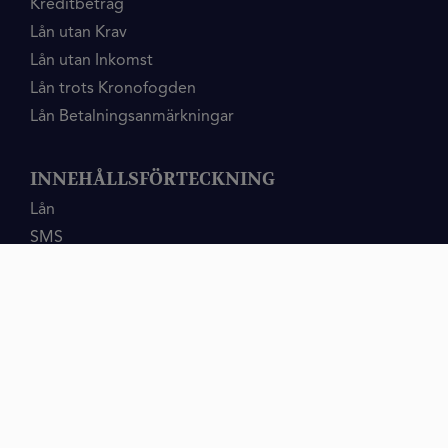
Kreditbetrag
Lån utan Krav
Lån utan Inkomst
Lån trots Kronofogden
Lån Betalningsanmärkningar
INNEHÅLLSFÖRTECKNING
Lån
SMS
Privatlån
Samlingslån
Lån Utan
Låna pengar
Fordon
Utan
Vägledning