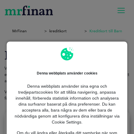
MrFinan
kreditkort
Kreditkort till Barn
Kreditkort till Barn
Vill du ha ett
kreditkort till ditt barn
? Ett
kreditkort till barn
är
Denna webbplats använder cookies
ett utmärkt verktyg för att lära dem att hantera sina pengar på ett
ansvarsfullt sätt.
Denna webbplats använder sina egna och
tredjepartscookies för att tillåta navigering, anpassa
Vänta inte längre! Börja idag och hitta det
perfekta kreditkortet
innehåll, förbereda statistisk information och analysera
för dina barn,
snabbt och utan krångel
!
dina surfvanor baserat på dina preferenser. Du kan
acceptera alla, bara några av dem eller bara de
nödvändiga genom att konfigurera dina inställningar via
Cookie Settings.
Om du vill ändra eller återkalla ditt samtycke när som