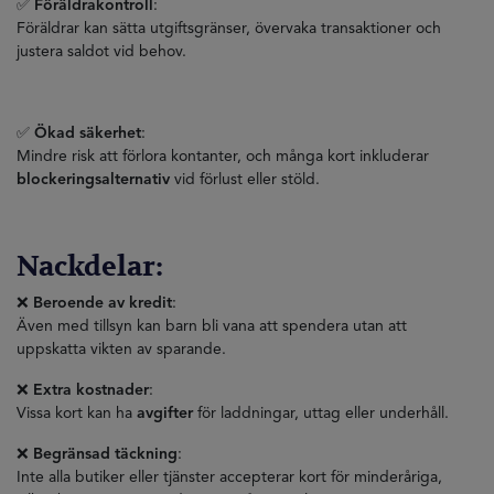
✅
Föräldrakontroll
:
Föräldrar kan sätta utgiftsgränser, övervaka transaktioner och
justera saldot vid behov.
✅
Ökad säkerhet
:
Mindre risk att förlora kontanter, och många kort inkluderar
blockeringsalternativ
vid förlust eller stöld.
Nackdelar:
❌
Beroende av kredit
:
Även med tillsyn kan barn bli vana att spendera utan att
uppskatta vikten av sparande.
❌
Extra kostnader
:
Vissa kort kan ha
avgifter
för laddningar, uttag eller underhåll.
❌
Begränsad täckning
:
Inte alla butiker eller tjänster accepterar kort för minderåriga,