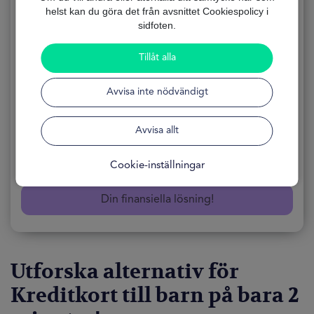
helst kan du göra det från avsnittet Cookiespolicy i
Kreditkort till barn
sidfoten.
Tillåt alla
ANSÖKNING
100% Online
Avvisa inte nödvändigt
FORMULÄRET
Gratis
TILLGÄNGLIGHET
24 Timmar
Avvisa allt
Få det nu!
Cookie-inställningar
Din finansiella lösning!
Utforska alternativ för
Kreditkort till barn
på bara 2