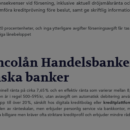
nsekvenser vid försening, inklusive aktuell dröjsmålsränta o
öra kreditprövning före beslut, samt ge skriftlig informat
20 procentenheter, och inga ytterligare avgifter förseningsavgift får t
gliga lånebeloppet
ancolån Handelsbanke
nska banker
inell ränta på cirka 7,65 % och en effektiv ränta som varierar mellan
n är i regel 500–595 kr, utan aviavgift om automatisk debitering använ
 till över 20 %, särskilt hos digitala kreditbolag eller
kreditplattfo
n av ränteskalan, men erbjuder personlig service via bankkontor, möj
billigare men kräver ofta striktare kreditprofil och erbjuder mindre rå