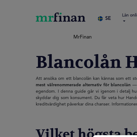
Lån onl
SE
MrFinan
Blancolån 
Att ansöka om ett blancolån kan kännas som ett stor
mest välrenommerade alternativ för blancolån
— d
egendom. I denna guide går vi igenom i detalj hu
skyddar dig som konsument. Du får veta hur Handels
kreditvärdighet påverkar dina chanser. Informationen
Vilket högsta b