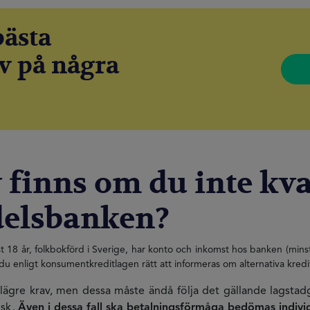
bästa
v på några
 finns om du inte kval
delsbanken?
st 18 år, folkbokförd i Sverige, har konto och inkomst hos banken (mins
du enligt konsumentkreditlagen rätt att informeras om alternativa kredi
 lägre krav, men dessa måste ändå följa det gällande lagsta
sk .
Även i dessa fall ska betalningsförmåga bedömas individ