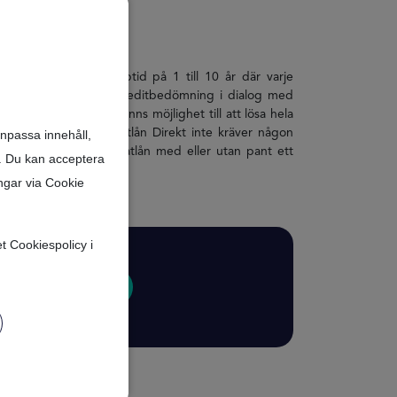
ortering över en löptid på 1 till 10 år där varje
älls efter individuell kreditbedömning i dialog med
rhållanden, och det finns möjlighet till att lösa hela
ssätt . Eftersom Privatlån Direkt inte kräver någon
anpassa innehåll,
större än så blir Privatlån med eller utan pant ett
r. Du kan acceptera
ngar via Cookie
et Cookiespolicy i
Låt oss börja