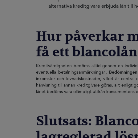
alternativa kreditgivare erbjuda lån till
Hur påverkar m
få ett blancol
Kreditvärdigheten bedöms alltid genom en individue
eventuella betalningsanmärkningar .
Bedömningen 
inkomster och levnadskostnader, vilket är central d
hänvisning till annan kreditgivare göras, allt enlig
lånet bedöms vara olämpligt utifrån konsumentens e
Slutsats: Blan
lagreglerad lös