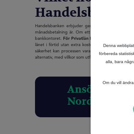
Handelsbanken
Handelsbanken erbjuder genom sin standardprodukt
månadsbetalning är. Om ett högre belopp önskas erb
bankkontoret.
För Privatlån Direkt är räntan rörlig
lånet i förtid utan extra kostnader Uppläggningsav
Denna webbplats 
säkerhet kan processen vara snabbare för beviljand
förbereda statisti
alternativ, med villkor som utformas i samråd med b
alla, bara någ
Om du vill ändra 
Ansök om dit
Nordea