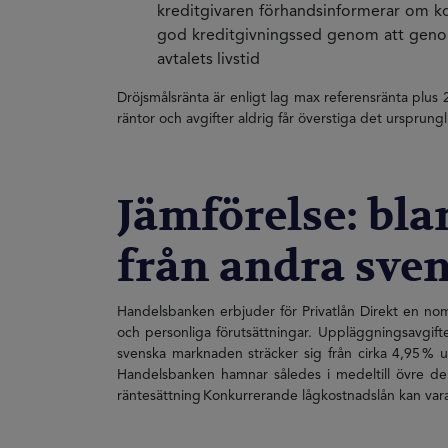
kreditgivaren förhandsinformerar om ko
god kreditgivningssed genom att genomf
avtalets livstid
Dröjsmålsränta är enligt lag max referensränta plus 
räntor och avgifter aldrig får överstiga det ursprun
Jämförelse: bl
från andra sve
Handelsbanken erbjuder för Privatlån Direkt en nom
och personliga förutsättningar. Uppläggningsavgifte
svenska marknaden sträcker sig från cirka 4,95 % upp
Handelsbanken hamnar således i medeltill övre dele
räntesättning Konkurrerande lågkostnadslån kan vara 