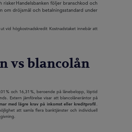
ch risker Handelsbanken följer branschkod och
ion om dröjsmål och betalningsstandard under
as ut vid högkostnadskredit Kostnadstaket innebär att
n vs blancolån
 8,01 % och 16,31 %, beroende på lånebelopp, löptid
ds . Extern jämförelse visar att blancolåneräntor på
rmar med lägre krav på inkomst eller kreditprofil
.
lighet att samla flera banktjänster och individuell
dgivning.