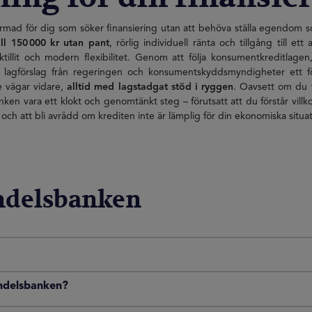
ormad för dig som söker finansiering utan att behöva ställa egendom s
l 150 000 kr utan pant
, rörlig individuell ränta och tillgång till 
tillit och modern flexibilitet. Genom att följa konsumentkreditlagen
a lagförslag från regeringen och konsumentskyddsmyndigheter ett 
e vägar vidare,
alltid med lagstadgat stöd i ryggen
. Oavsett om du vi
ken vara ett klokt och genomtänkt steg – förutsatt att du förstår villk
 och att bli avrådd om krediten inte är lämplig för din ekonomiska situatio
ndelsbanken
ndelsbanken?