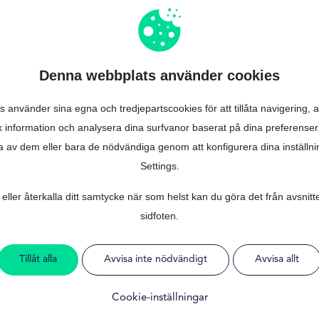
?
 Privatlån Direkt lån mellan 30 000 kr och 150 000 kr, med rak am
Denna webbplats använder cookies
juds istället produkten Privatlån, där lånebelopp och villkor fastst
 och individuell,
fastställd med hänsyn till kundens profil och inkomstfö
gift är normalt cirka 500–595 kr beroende på kontotyp och betalning
använder sina egna och tredjepartscookies för att tillåta navigering, 
e, men begränsar maximibeloppet till de angivna 150 000 kr. För lån 
sk information och analysera dina surfvanor baserat på dina preferense
anken.
ra av dem eller bara de nödvändiga genom att konfigurera dina inställni
Settings.
eller återkalla ditt samtycke när som helst kan du göra det från avsnitt
t blancolån
sidfoten.
Tillåt alla
Avvisa inte nödvändigt
Avvisa allt
Cookie-inställningar