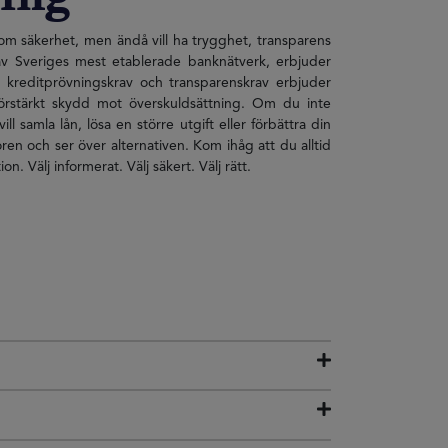
om säkerhet, men ändå vill ha trygghet, transparens
ett av Sveriges mest etablerade banknätverk, erbjuder
, kreditprövningskrav och transparenskrav erbjuder
förstärkt skydd mot överskuldsättning. Om du inte
ll samla lån, lösa en större utgift eller förbättra din
oren och ser över alternativen. Kom ihåg att du alltid
n. Välj informerat. Välj säkert. Välj rätt.