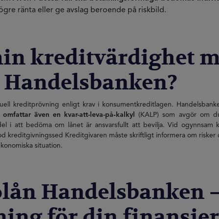
 högre ränta eller ge avslag beroende på riskbild.
in kreditvärdighet mö
ån Handelsbanken?
ll kreditprövning enligt krav i konsumentkreditlagen. Handelsbanken
omfattar även en kvar-att-leva-på‑kalkyl
(KALP) som avgör om du 
el i att bedöma om lånet är ansvarsfullt att bevilja. Vid ogynnsam kr
t god kreditgivningssed Kreditgivaren måste skriftligt informera om risk
konomiska situation.
colån Handelsbanken –
ning för din finansie