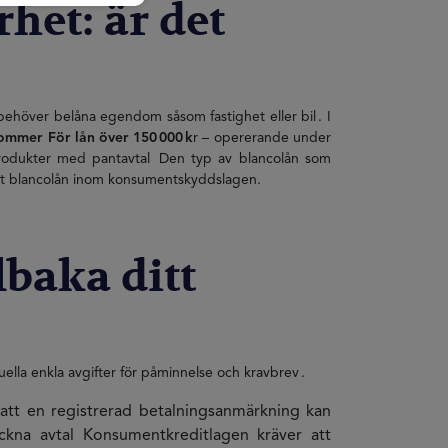
het: är det
e behöver belåna egendom såsom fastighet eller bil . I
kommer För lån över 150 000 k
r – opererande under
 produkter med pantavtal Den typ av blancolån som
v ett blancolån inom konsumentskyddslagen.
lbaka ditt
la enkla avgifter för påminnelse och kravbrev .
r att en registrerad betalningsanmärkning kan
kna avtal Konsumentkreditlagen kräver att