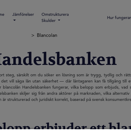
ine
Jämförelser
Omstrukturera
Hur fungerar
Skulder
Blancolan
Handelsbanken
t steg, särskilt om du söker en lösning som är trygg, tydlig och rätt
et vill säga lån utan säkerhet — där låntagaren kan få tillgång till e
r blancolån Handelsbanken fungerar, vilka belopp som erbjuds, vad s
banken skiljer sig från andra aktörer på marknaden, vilka alternativ
 är strukturerad och juridiskt korrekt, baserad på svensk konsumentkre
elopp erbjuder ett bl