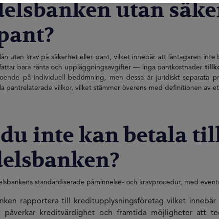
elsbanken utan säker
 pant?
olån utan krav på säkerhet eller pant, vilket innebär att låntagaren int
omfattar bara ränta och uppläggningsavgifter — inga pantkostnader
till
roende på individuell bedömning, men dessa är juridiskt separata
n alla pantrelaterade villkor, vilket stämmer överens med definitionen a
u inte kan betala til
delsbanken?
elsbankens standardiserade påminnelse- och kravprocedur, med eventuel
anken rapportera till kreditupplysningsföretag vilket innebä
åverkar kreditvärdighet och framtida möjligheter att tec