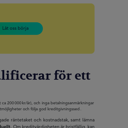
Låt oss börja
ificerar för ett
t ca 200 000 kr/år), och inga betalningsanmärkningar
tmöjligheter och följa god kreditgivningssed .
dgade räntetaket och kostnadstak, samt lämna
uellt.
Om kreditvärdigheten är bristfällig, kan