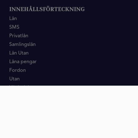
INNEHÅLLSFÖRTECKNING
Lån
SMS
Privatlån
Samlingslån
Lån Utan
Låna pengar
Fordon
Utan
Vägledning
Människor
Bostader
Skulder
Skäl
Partner