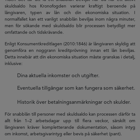
skuldsaldo hos Kronofogden varierar kraftigt beroende på
långivaren, typen av lån och din ekonomiska situation. I
normalfallet kan ett vanligt snabblån beviljas inom några minuter,
men för sökande med skuldsaldo blir processen betydligt mer
omfattande och tidskrävande.
Enligt Konsumentkreditlagen (2010:1846) är långivaren skyldig att
genomföra en noggrann kreditprövning innan ett lån beviljas.
Detta innebär att din ekonomiska situation måste granskas i detalj,
inklusive:
Dina aktuella inkomster och utgifter.
Eventuella tillgångar som kan fungera som säkerhet.
Historik över betalningsanmärkningar och skulder.
För snabblån till personer med skuldsaldo kan processen därför ta
allt från 1–2 arbetsdagar upp till flera veckor, särskilt om
långivaren kräver kompletterande dokumentation, såsom intyg
om inkomst, arbetsgivarintyg eller bevis på säkerhet (pant).