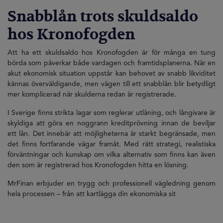
Snabblån trots skuldsaldo
hos Kronofogden
Att ha ett skuldsaldo hos Kronofogden är för många en tung
börda som påverkar både vardagen och framtidsplanerna. När en
akut ekonomisk situation uppstår kan behovet av snabb likviditet
kännas överväldigande, men vägen till ett snabblån blir betydligt
mer komplicerad när skulderna redan är registrerade.
I Sverige finns strikta lagar som reglerar utlåning, och långivare är
skyldiga att göra en noggrann kreditprövning innan de beviljar
ett lån. Det innebär att möjligheterna är starkt begränsade, men
det finns fortfarande vägar framåt. Med rätt strategi, realistiska
förväntningar och kunskap om vilka alternativ som finns kan även
den som är registrerad hos Kronofogden hitta en lösning.
MrFinan erbjuder en trygg och professionell vägledning genom
hela processen – från att kartlägga din ekonomiska sit