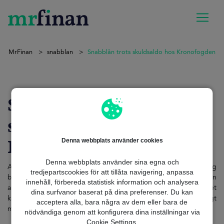
MrFinan
snabblan
Snabblån trots skuldsaldo hos Kronofogden
Snabblån trots
skuldsaldo hos
Kronofogden
Denna webbplats använder cookies
Denna webbplats använder sina egna och
Att ha ett skuldsaldo hos Kronofogden är för många en tung
tredjepartscookies för att tillåta navigering, anpassa
börda som påverkar både vardagen och framtidsplanerna. När en
innehåll, förbereda statistisk information och analysera
akut ekonomisk situation uppstår kan behovet av snabb likviditet
dina surfvanor baserat på dina preferenser. Du kan
kännas överväldigande, men vägen till ett snabblån blir betydligt
acceptera alla, bara några av dem eller bara de
mer komplicerad när skulderna redan är registrerade.
nödvändiga genom att konfigurera dina inställningar via
Cookie Settings.