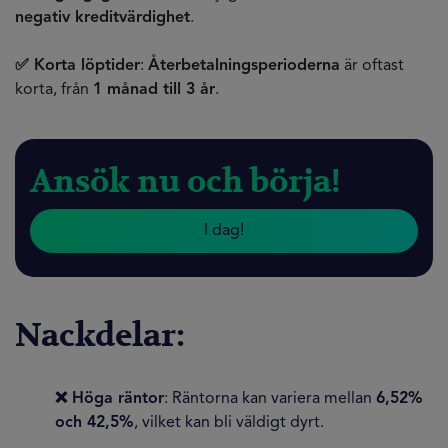
negativ kreditvärdighet
.
✅ Korta löptider
:
Återbetalningsperioderna
är oftast
korta, från
1 månad till 3 år
.
Ansök nu och börja!
I dag!
Nackdelar:
❌ Höga räntor
: Räntorna kan variera mellan
6,52%
och 42,5%
, vilket kan bli väldigt dyrt.