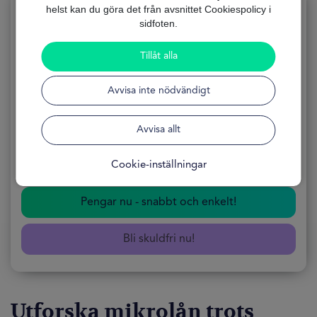
helst kan du göra det från avsnittet Cookiespolicy i
sidfoten.
Mikrolån
Tillåt alla
Avvisa inte nödvändigt
ANSÖKNING
100% Online
Avvisa allt
FORMULÄRET
Gratis
Cookie-inställningar
TILLGÄNGLIGHET
24 Timmar
Pengar nu - snabbt och enkelt!
Bli skuldfri nu!
Utforska mikrolån trots