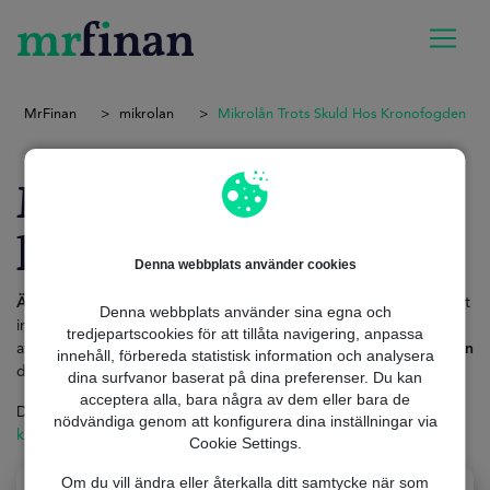
MrFinan
mikrolan
Mikrolån Trots Skuld Hos Kronofogden
Mikrolån trots skuld
hos Kronofogden
Denna webbplats använder cookies
Även om din ekonomiska situation är komplicerad
behöver det
Denna webbplats använder sina egna och
inte vara ett problem att hitta finansiering. Den
goda nyheten
är
tredjepartscookies för att tillåta navigering, anpassa
att ett
mikrolån trots skuld hos Kronofogden
kan vara
lösningen
innehåll, förbereda statistisk information och analysera
du behöver.
dina surfvanor baserat på dina preferenser. Du kan
acceptera alla, bara några av dem eller bara de
Dessa
mikrolån
är särskilt utformade för dem som, trots sin
nödvändiga genom att konfigurera dina inställningar via
kreditvärdighet
, söker en
snabb och tillgänglig
lösning.
Cookie Settings.
Om du vill ändra eller återkalla ditt samtycke när som